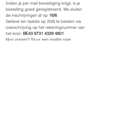
Indien je per mail bevestiging krijgt, is je 
bestelling goed geregistreerd. We sluiten 
de inschrijvingen af op 
18/6
.
Gelieve ten laatste op 20/6 te betalen via 
overschrijving op het rekeningnummer van 
het koor: 
BE43 9731 4329 4801
.
Nog vragen? Stuur een mailtje naar 
koorbarbecue@olvkoor.be.
En nu duimen voor mooi weer op zaterdag 
24 juni :-)
Meer lezen >
Deel dit evenement