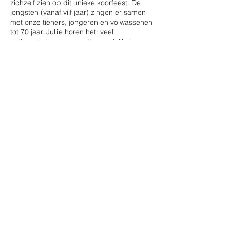
zichzelf zien op dit unieke koorfeest. De
jongsten (vanaf vijf jaar) zingen er samen
met onze tieners, jongeren en volwassenen
tot 70 jaar. Jullie horen het: veel
enthousiaste zangers zitten op jullie te
wachten!
Kom jij ook kijken en luisteren naar dit
spetterende concert? Schrijf
zondagnamiddag 17 mei dan alvast in je
agenda!
Tickets beschikbaar via de ticketknop op
deze website.
Deel dit evenement
Onze-Lieve-Vrouwkoor Mechelen © 2020