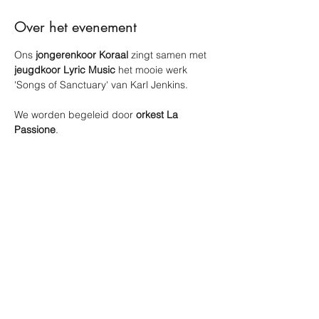
Over het evenement
Ons 
jongerenkoor Koraal
 zingt samen met 
jeugdkoor Lyric Music
 het mooie werk 
'Songs of Sanctuary' van Karl Jenkins. 
We worden begeleid door 
orkest La 
Passione
. 
We hebben er alvast enorm veel zin in! U 
komt toch ook kijken naar dit unieke 
concert? 
Tickets en info via 
www.songsofsanctuary.be
Deel dit evenement