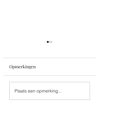
Opmerkingen
Leidingsweekend
Koorweekend kinderen
Plaats een opmerking...
en jongeren